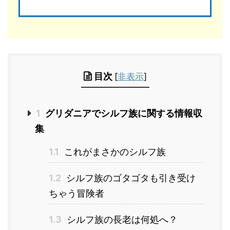
目次
[
非表示
]
1
グリダニアでシルフ族に関する情報収
集
1.1
これがまさかのシルフ族
1.2
シルフ族のゴタゴタも引き受け
ちゃう冒険者
1.3
シルフ族の長老は何処へ？