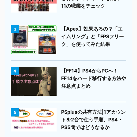
11の職業をチェック
【Apex】効果あるの？「エ
3
イムリング」と「FPSフリー
ク」を使ってみた結果
【FF14】PS4からPCへ！
4
FF14をハード移行する方法や
注意点まとめ
PSplusの共有方法|1アカウン
5
トを2台で使う手順、PS4・
PS5間ではどうなるか