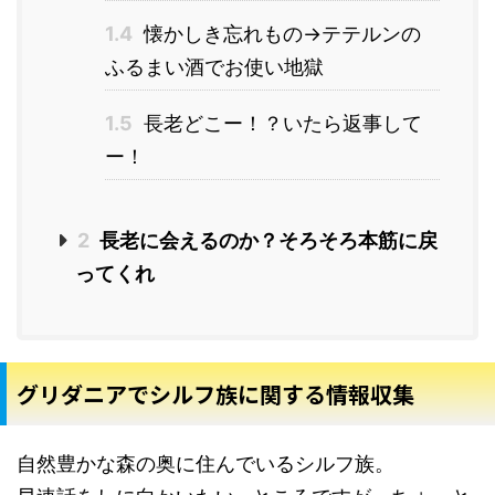
1.4
懐かしき忘れもの→テテルンの
ふるまい酒でお使い地獄
1.5
長老どこー！？いたら返事して
ー！
2
長老に会えるのか？そろそろ本筋に戻
ってくれ
グリダニアでシルフ族に関する情報収集
自然豊かな森の奥に住んでいるシルフ族。