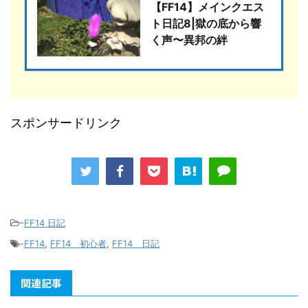
【FF14】メインクエス
ト日記8|獄の底から響
く声〜異邦の絆
スポンサードリンク
-
FF14 日記
-
FF14
,
FF14 初心者
,
FF14 日記
関連記事