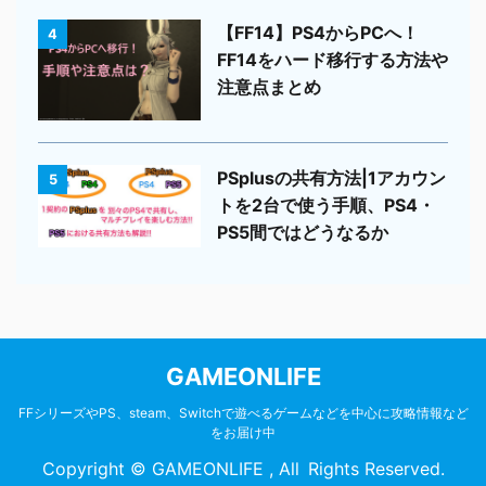
【FF14】PS4からPCへ！
4
FF14をハード移行する方法や
注意点まとめ
PSplusの共有方法|1アカウン
5
トを2台で使う手順、PS4・
PS5間ではどうなるか
GAMEONLIFE
FFシリーズやPS、steam、Switchで遊べるゲームなどを中心に攻略情報など
をお届け中
Copyright © GAMEONLIFE , All Rights Reserved.