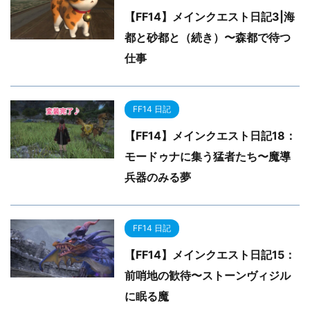
【FF14】メインクエスト日記3|海
都と砂都と（続き）〜森都で待つ
仕事
FF14 日記
【FF14】メインクエスト日記18：
モードゥナに集う猛者たち〜魔導
兵器のみる夢
FF14 日記
【FF14】メインクエスト日記15：
前哨地の歓待〜ストーンヴィジル
に眠る魔