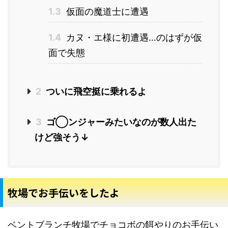
1.3
仮面の魔道士に遭遇
1.4
カヌ・エ様に初遭遇…のはずが仮
面で失態
2
ついに飛空挺に乗れるよ
3
ゴ◯ンジャーみたいなのが数人出た
けど強そう↓
牧場でお手伝いをしたよ
ベントブランチ牧場でチョコボの餌やりのお手伝い