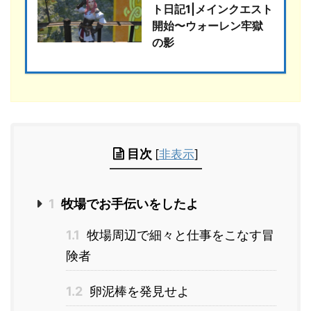
ト日記1|メインクエスト
開始〜ウォーレン牢獄
の影
目次
[
非表示
]
1
牧場でお手伝いをしたよ
1.1
牧場周辺で細々と仕事をこなす冒
険者
1.2
卵泥棒を発見せよ