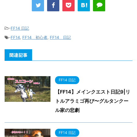
-
FF14 日記
-
FF14
,
FF14 初心者
,
FF14 日記
関連記事
FF14 日記
【FF14】メインクエスト日記9|リ
トルアラミゴ再び〜グルタンクー
ル家の悲劇
FF14 日記