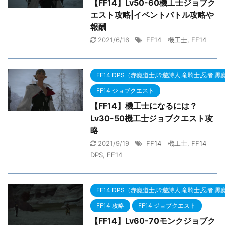
【FF14】Lv50-60機工士ジョブク
エスト攻略|イベントバトル攻略や
報酬
2021/6/16
FF14 機工士
,
FF14
FF14 DPS（赤魔道士,吟遊詩人,竜騎士,忍者,
FF14 ジョブクエスト
【FF14】機工士になるには？
Lv30-50機工士ジョブクエスト攻
略
2021/9/19
FF14 機工士
,
FF14
DPS
,
FF14
FF14 DPS（赤魔道士,吟遊詩人,竜騎士,忍者,
FF14 攻略
FF14 ジョブクエスト
【FF14】Lv60-70モンクジョブク