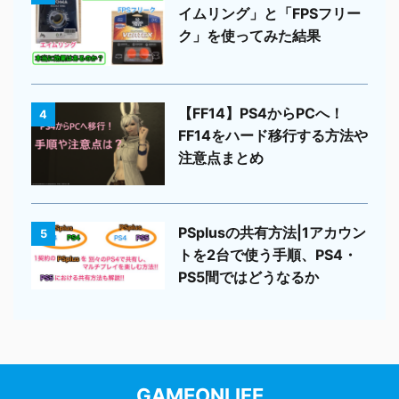
イムリング」と「FPSフリー
ク」を使ってみた結果
【FF14】PS4からPCへ！
4
FF14をハード移行する方法や
注意点まとめ
PSplusの共有方法|1アカウン
5
トを2台で使う手順、PS4・
PS5間ではどうなるか
GAMEONLIFE