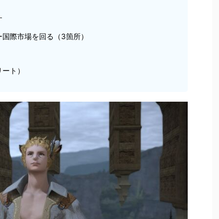
す
ー国際市場を回る（3箇所）
リート）