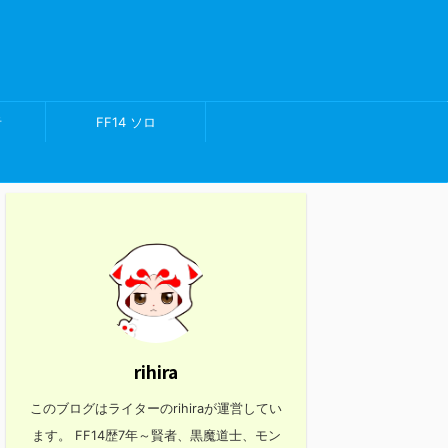
者
FF14 ソロ
rihira
このブログはライターのrihiraが運営してい
ます。 FF14歴7年～賢者、黒魔道士、モン