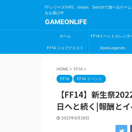
FFシリーズやPS、steam、Switchで遊べる
をお届け中
GAMEONLIFE
ホーム
FF14イベントカレンダ
FF14 ジョブクエスト
ApexLegends
HOME
>
FF14
>
FF14
FF14 イベント
【FF14】新生祭2
日へと続く|報酬と
2022年8月28日