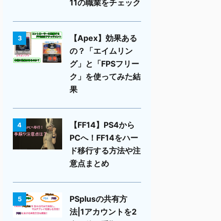
11の職業をチェック
【Apex】効果ある
3
の？「エイムリン
グ」と「FPSフリー
ク」を使ってみた結
果
【FF14】PS4から
4
PCへ！FF14をハー
ド移行する方法や注
意点まとめ
PSplusの共有方
5
法|1アカウントを2