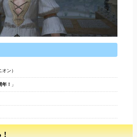
ニオン）
周年！
」
ら！