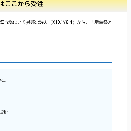
トはここから受注
場にいる異邦の詩人（X10.1Y8.4）から、「
新生祭と
受注
す
と話す