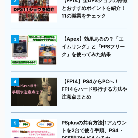
【FF14】全DPSジョブの特徴
2
とおすすめポイントを紹介！
11の職業をチェック
【Apex】効果あるの？「エ
3
イムリング」と「FPSフリー
ク」を使ってみた結果
【FF14】PS4からPCへ！
4
FF14をハード移行する方法や
注意点まとめ
PSplusの共有方法|1アカウン
5
トを2台で使う手順、PS4・