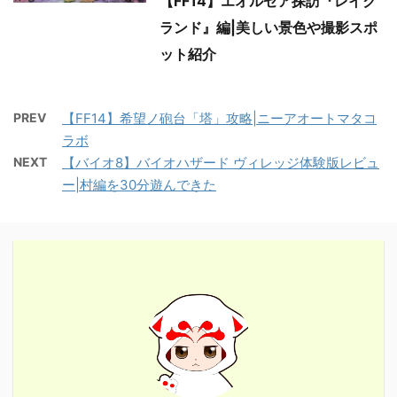
【FF14】エオルゼア探訪『レイク
ランド』編|美しい景色や撮影スポ
ット紹介
PREV
【FF14】希望ノ砲台「塔」攻略|ニーアオートマタコ
ラボ
NEXT
【バイオ8】バイオハザード ヴィレッジ体験版レビュ
ー|村編を30分遊んできた