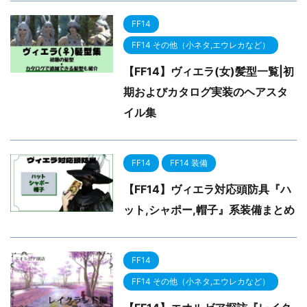
FF14
FF14 その他（小ネタ,エウレカなど）
【FF14】ヴィエラ(女)髪型一覧|初
期およびカタログ実装のヘアスタ
イル集
FF14
FF14 装備
【FF14】ヴィエラ対応頭防具『ハ
ット,シャポー,帽子』系装備まとめ
FF14
FF14 その他（小ネタ,エウレカなど）