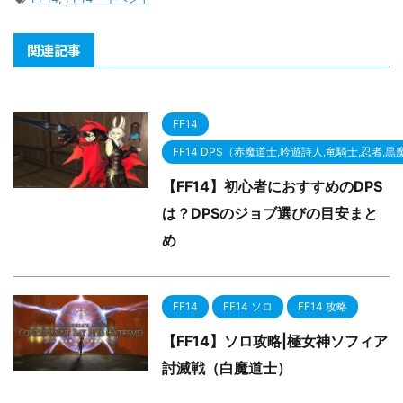
関連記事
FF14
FF14 DPS（赤魔道士,吟遊詩人,竜騎士,忍者,
【FF14】初心者におすすめのDPS
は？DPSのジョブ選びの目安まと
め
FF14
FF14 ソロ
FF14 攻略
【FF14】ソロ攻略|極女神ソフィア
討滅戦（白魔道士）