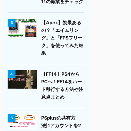
11の職業をチェック
【Apex】効果ある
3
の？「エイムリン
グ」と「FPSフリー
ク」を使ってみた結
果
【FF14】PS4から
4
PCへ！FF14をハー
ド移行する方法や注
意点まとめ
PSplusの共有方
5
法|1アカウントを2