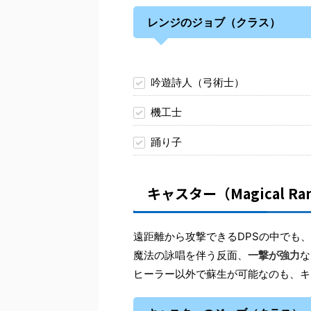
レンジのジョブ（クラス）
吟遊詩人（弓術士）
機工士
踊り子
キャスター（Magical Ran
遠距離から攻撃できるDPSの中でも
魔法の詠唱を伴う反面、
一撃が強力
な
ヒーラー以外で蘇生が可能なのも、キ