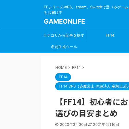
FFシリーズやPS、steam、Switchで遊べる
をお届け中
GAMEONLIFE
カテゴリから記事を探す
FF14
名前生成ツール
HOME
>
FF14
>
FF14
FF14 DPS（赤魔道士,吟遊詩人,竜騎士,
【FF14】初心者に
選びの目安まとめ
2020年3月30日
2021年6月16日