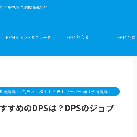
ゲームなどを中心に攻略情報など
FF14イベント＆ニュース
FF14 初心者
FF14 ソロ
カレンダー
忍者,黒魔導士,侍,モンク,機工士,召喚士,リーパー,踊り子,青魔導士）
おすすめのDPSは？DPSのジョブ