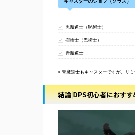
キャスターのジョブ（クラス）
黒魔道士（呪術士）
召喚士（巴術士）
赤魔道士
※ 青魔道士もキャスターですが、リ
結論|DPS初心者におす