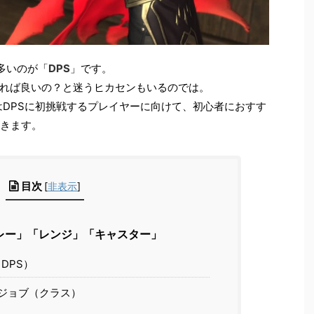
多いのが「
DPS
」です。
れば良いの？と迷うヒカセンもいるのでは。
はDPSに初挑戦するプレイヤーに向けて、初心者におすす
いきます。
目次
[
非表示
]
レー」「レンジ」「キャスター」
 DPS）
ジョブ（クラス）