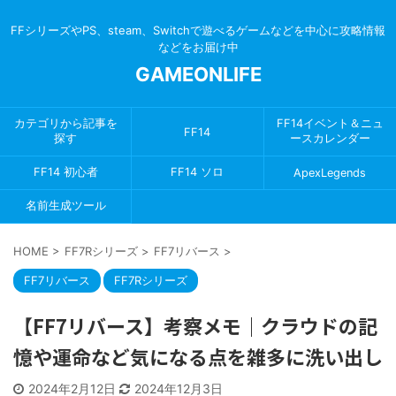
FFシリーズやPS、steam、Switchで遊べるゲームなどを中心に攻略情報
などをお届け中
GAMEONLIFE
カテゴリから記事を
FF14イベント＆ニュ
FF14
探す
ースカレンダー
FF14 初心者
FF14 ソロ
ApexLegends
名前生成ツール
HOME
>
FF7Rシリーズ
>
FF7リバース
>
FF7リバース
FF7Rシリーズ
【FF7リバース】考察メモ｜クラウドの記
憶や運命など気になる点を雑多に洗い出し
2024年2月12日
2024年12月3日