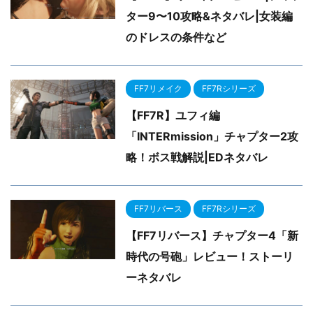
ター9〜10攻略&ネタバレ|女装編
のドレスの条件など
FF7リメイク
FF7Rシリーズ
【FF7R】ユフィ編
「INTERmission」チャプター2攻
略！ボス戦解説|EDネタバレ
FF7リバース
FF7Rシリーズ
【FF7リバース】チャプター4「新
時代の号砲」レビュー！ストーリ
ーネタバレ