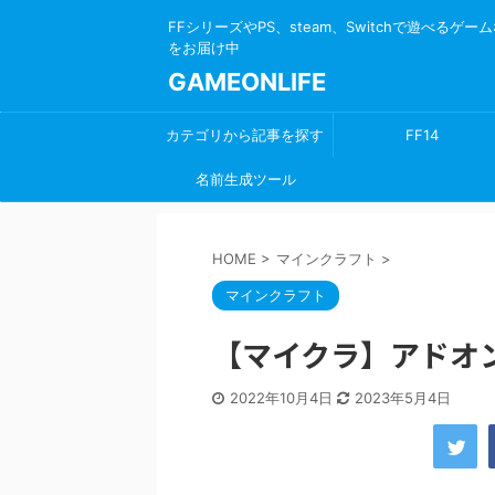
FFシリーズやPS、steam、Switchで遊べる
をお届け中
GAMEONLIFE
カテゴリから記事を探す
FF14
名前生成ツール
HOME
>
マインクラフト
>
マインクラフト
【マイクラ】アドオン
2022年10月4日
2023年5月4日