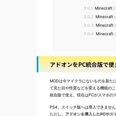
3.0.1
Minecraf
3.0.2
Minecraf
3.0.3
Minecra
3.0.4
Minecraf
アドオンをPC統合版で使
MODは今マイクラにないものを新た
て見た目や性質などを変える機能のこ
統合版で使え、現在はPCかスマホの
PS4、スイッチ版へは導入できません
ただし、
アドオンを導入したPCやス