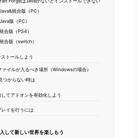
raft ForgeはJavaがないとインストールできない
t：Java&統合版（PC）
：Java版（PC）
t：統合版（PS4）
t：統合版（switch）
ンストールしよう
ァイルが入るべき場所（Windowsの場合）
aが見つからない時は
動してアドオンを有効化しよう
プレイを行うには
入して新しい世界を楽しもう