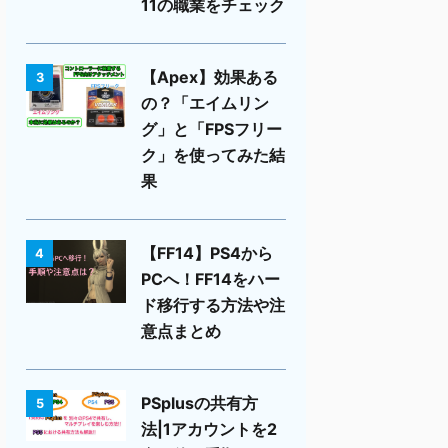
11の職業をチェック
【Apex】効果ある
3
の？「エイムリン
グ」と「FPSフリー
ク」を使ってみた結
果
【FF14】PS4から
4
PCへ！FF14をハー
ド移行する方法や注
意点まとめ
PSplusの共有方
5
法|1アカウントを2