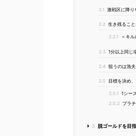
2.1
激戦区に降り
2.2
生き残ること
2.2.1
＜キル
2.3
1分以上同じ
2.4
狙うのは漁夫
2.5
目標を決め、
2.5.1
1シー
2.5.2
プラチ
3
脱ゴールドを目指