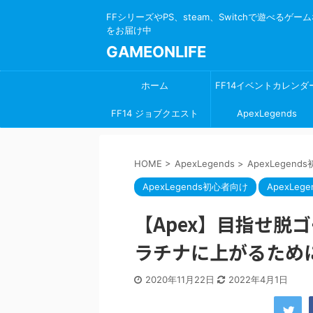
FFシリーズやPS、steam、Switchで遊べる
をお届け中
GAMEONLIFE
ホーム
FF14イベントカレンダ
FF14 ジョブクエスト
ApexLegends
HOME
>
ApexLegends
>
ApexLegen
ApexLegends初心者向け
ApexLege
【Apex】目指せ脱
ラチナに上がるため
2020年11月22日
2022年4月1日