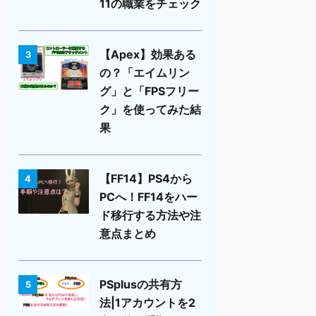
11の職業をチェック
【Apex】効果ある
3
の？「エイムリン
グ」と「FPSフリー
ク」を使ってみた結
果
【FF14】PS4から
4
PCへ！FF14をハー
ド移行する方法や注
意点まとめ
PSplusの共有方
5
法|1アカウントを2