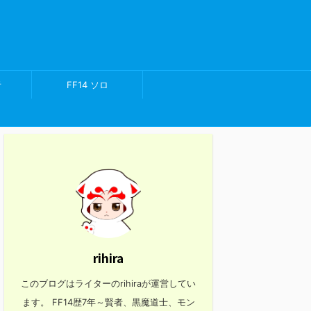
者
FF14 ソロ
rihira
このブログはライターのrihiraが運営してい
ます。 FF14歴7年～賢者、黒魔道士、モン