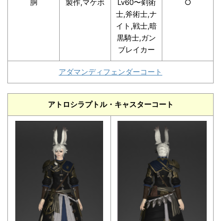
胴
製作,マケボ
Lv60〜剣術
○
士,斧術士,ナ
イト,戦士,暗
黒騎士,ガン
ブレイカー
アダマンディフェンダーコート
アトロシラプトル・キャスターコート