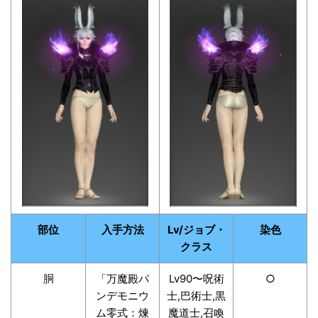
部位
入手方法
Lv/ジョブ・
染色
クラス
胴
「万魔殿パ
Lv90〜呪術
○
ンデモニウ
士,巴術士,黒
ム零式：煉
魔道士,召喚