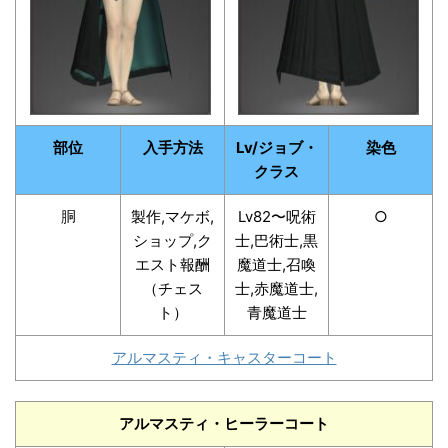
部位
入手方法
Lv/ジョブ・
染色
クラス
胴
製作,マケボ,
Lv82〜呪術
○
ショップ,ク
士,巴術士,黒
エスト報酬
魔道士,召喚
（チェス
士,赤魔道士,
ト）
青魔道士
アルマスティ・キャスターコート
アルマスティ・ヒーラーコート