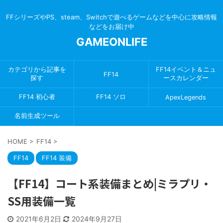
FFシリーズやPS、steam、Switchで遊べるゲームなどを中心に攻略情報
などをお届け中
GAMEONLIFE
カテゴリから記事を
FF14イベント＆ニュ
FF14
探す
ースカレンダー
FF14 初心者
FF14 ソロ
ApexLegends
名前生成ツール
HOME
>
FF14
>
FF14
FF14 装備
【FF14】コート系装備まとめ|ミラプリ・
SS用装備一覧
2021年6月2日
2024年9月27日