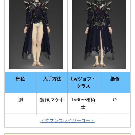
部位
入手方法
Lv/ジョブ・
染色
クラス
胴
製作,マケボ
Lv60〜槍術
○
士
アダマンスレイヤーコート