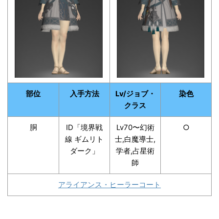
部位
入手方法
Lv/ジョブ・
染色
クラス
胴
ID「境界戦
Lv70〜幻術
○
線 ギムリト
士,白魔導士,
ダーク」
学者,占星術
師
アライアンス・ヒーラーコート