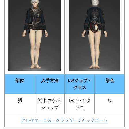
部位
入手方法
Lv/ジョブ・
染色
クラス
胴
製作,マケボ,
Lv51〜全ク
○
ショップ
ラス
アルケオーニス・クラフタージャックコート