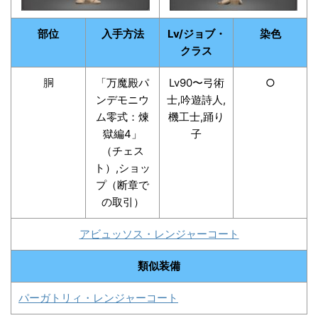
部位
入手方法
Lv/ジョブ・
染色
クラス
胴
「万魔殿パ
Lv90〜弓術
○
ンデモニウ
士,吟遊詩人,
ム零式：煉
機工士,踊り
獄編4」
子
（チェス
ト）,ショッ
プ（断章で
の取引）
アビュッソス・レンジャーコート
類似装備
パーガトリィ・レンジャーコート