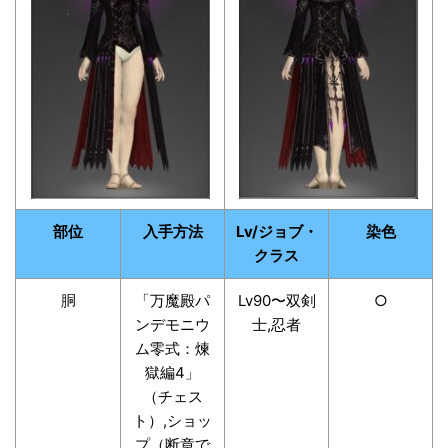
部位
入手方法
Lv/ジョブ・
染色
クラス
胴
「万魔殿パ
Lv90〜双剣
○
ンデモニウ
士,忍者
ム零式：煉
獄編4」
（チェス
ト）,ショッ
プ（断章で