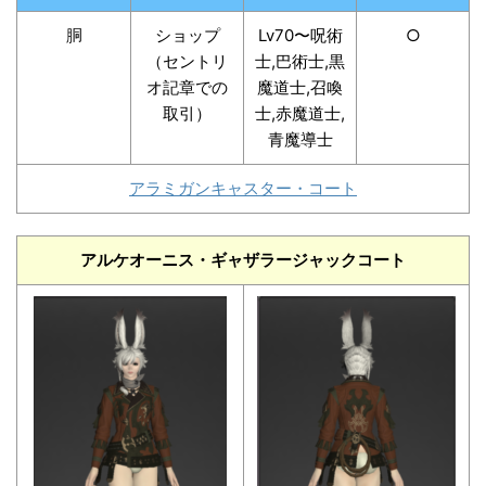
胴
ショップ
Lv70〜呪術
○
（セントリ
士,巴術士,黒
オ記章での
魔道士,召喚
取引）
士,赤魔道士,
青魔導士
アラミガンキャスター・コート
アルケオーニス・ギャザラージャックコート