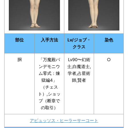
部位
入手方法
Lv/ジョブ・
染色
クラス
胴
「万魔殿パ
Lv90〜幻術
○
ンデモニウ
士,白魔道士,
ム零式：煉
学者,占星術
獄編4」
師,賢者
（チェス
ト）,ショッ
プ（断章で
の取引）
アビュッソス・ヒーラーサーコート