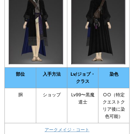
部位
入手方法
Lv/ジョブ・
染色
クラス
胴
ショップ
Lv99〜黒魔
○○（特定
道士
クエストク
リア後に染
色可能）
アークメイジ・コート