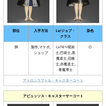
部位
入手方法
Lv/ジョブ・
染色
クラス
胴
製作,マケボ,
Lv74〜呪術
○
ショップ
士,巴術士,黒
魔道士,召喚
士,赤魔道士,
青魔導士
アトロシラプトル・キャスターコート
アビュッソス・キャスターサーコート