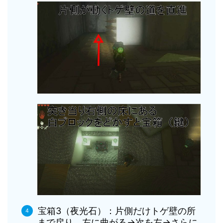
宝箱3（夜光石）：片側だけトゲ壁の所
まで戻り、左に曲がる→次を左→さらに