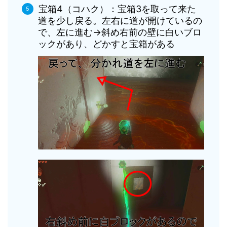
宝箱4（コハク）：宝箱3を取って来た
道を少し戻る。左右に道が開けているの
で、左に進む→斜め右前の壁に白いブロ
ックがあり、どかすと宝箱がある