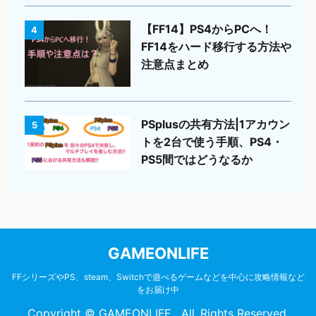
【FF14】PS4からPCへ！
4
FF14をハード移行する方法や
注意点まとめ
PSplusの共有方法|1アカウン
5
トを2台で使う手順、PS4・
PS5間ではどうなるか
GAMEONLIFE
FFシリーズやPS、steam、Switchで遊べるゲームなどを中心に攻略情報など
をお届け中
Copyright © GAMEONLIFE , All Rights Reserved.