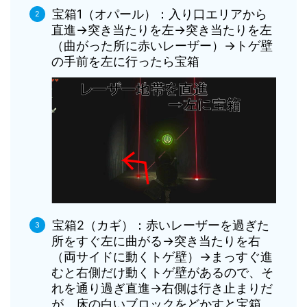
宝箱1（オパール）：入り口エリアから
直進→突き当たりを左→突き当たりを左
（曲がった所に赤いレーザー）→トゲ壁
の手前を左に行ったら宝箱
宝箱2（カギ）：赤いレーザーを過ぎた
所をすぐ左に曲がる→突き当たりを右
（両サイドに動くトゲ壁）→まっすぐ進
むと右側だけ動くトゲ壁があるので、そ
れを通り過ぎ直進→右側は行き止まりだ
が、床の白いブロックをどかすと宝箱