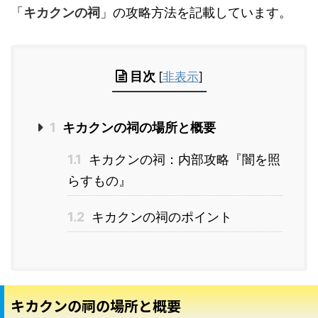
「
キカクンの祠
」の攻略方法を記載しています。
目次
[
非表示
]
1
キカクンの祠の場所と概要
1.1
キカクンの祠：内部攻略『闇を照
らすもの』
1.2
キカクンの祠のポイント
キカクンの祠の場所と概要